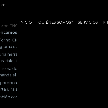
com
INICIO
¿QUIÉNES SOMOS?
SERVICIOS
P
ricamos piezas en serie, y bajo plano de fabricació
Torno CNC (Control Numérico Computarizado) es una 
grama de computadora.
una herramienta que vino a revolucionar las labores del
ustriales tradicionales demandaban muchas horas de tra
anera de ejemplo, nuestro
torno CNC
realiza en cinco 
anda el esfuerzo de un operario durante hora y media.
porciona una gran flexibilidad para mecanizado de dist
rta una significativa reducción en el tiempo de mecaniza
bién contamos con otros tornos de tipo convencional para