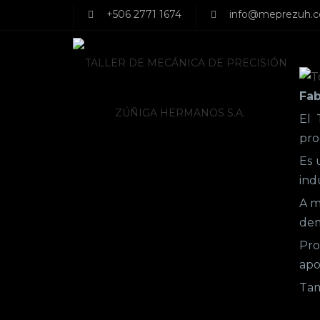
+506 2771 1674
info@meprezuh.
Fab
El 
pro
Es 
ind
A m
dem
Pro
apo
Tam