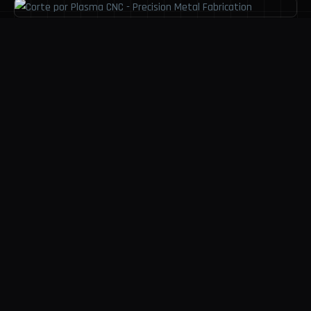
CAPACIDAD // 03
REPARACIÓN INDUSTRIAL Y
SOLDADURA
El desgaste por fricción, cavitación o fatiga es
inevitable en la industria. Ofrecemos un servicio
crítico de reconstrucción y recuperación de
componentes mecánicos desgastados. Con
soldaduras especializadas (TIG, MIG, Arco Revestido)
aplicamos recubrimientos duros de alta durabilidad