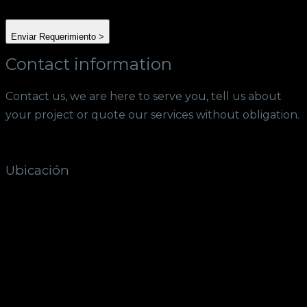
Enviar Requerimiento >
Contact information
Contact us, we are here to serve you, tell us about
your project or quote our services without obligation.
Ubicación
300 metros Noroeste de la Escuela José
Breinderhof.
Los Chiles, Daniel Flores
Pérez Zeledón, San José-11903
Costa Rica